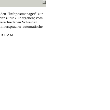
 den "Infopostmanager" zur
eder zurück übergeben; vom
 verschiedenen Schreiben
mmiersprache
; automatische
6 MB RAM